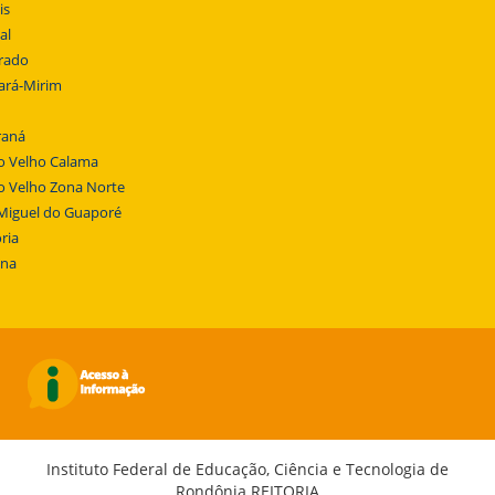
is
al
rado
ará-Mirim
raná
o Velho Calama
o Velho Zona Norte
Miguel do Guaporé
ria
ena
Instituto Federal de Educação, Ciência e Tecnologia de
Rondônia REITORIA