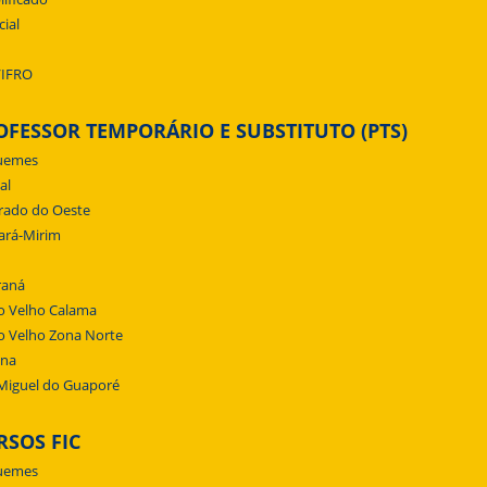
cial
/IFRO
OFESSOR TEMPORÁRIO E SUBSTITUTO (PTS)
uemes
al
rado do Oeste
ará-Mirim
raná
o Velho Calama
o Velho Zona Norte
ena
Miguel do Guaporé
RSOS FIC
uemes