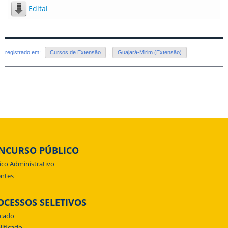
Edital
registrado em:
Cursos de Extensão
,
Guajará-Mirim (Extensão)
NCURSO PÚBLICO
ico Administrativo
ntes
OCESSOS SELETIVOS
icado
lificado