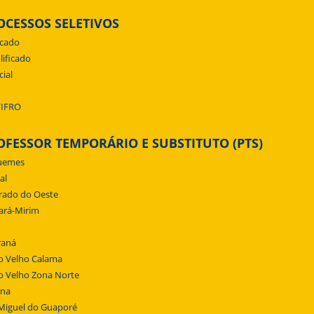
OCESSOS SELETIVOS
icado
lificado
cial
/IFRO
OFESSOR TEMPORÁRIO E SUBSTITUTO (PTS)
uemes
al
rado do Oeste
ará-Mirim
raná
o Velho Calama
o Velho Zona Norte
ena
Miguel do Guaporé