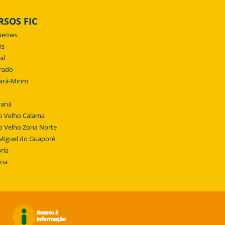
RSOS FIC
uemes
is
al
rado
ará-Mirim
raná
o Velho Calama
o Velho Zona Norte
Miguel do Guaporé
ria
ena