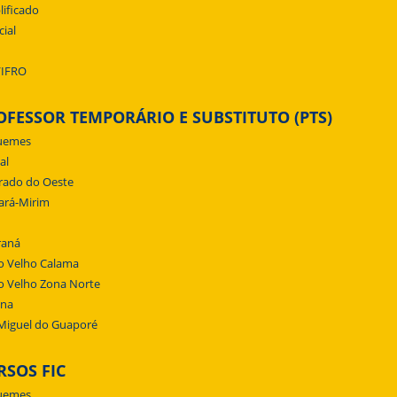
lificado
cial
/IFRO
OFESSOR TEMPORÁRIO E SUBSTITUTO (PTS)
uemes
al
rado do Oeste
ará-Mirim
raná
o Velho Calama
o Velho Zona Norte
ena
Miguel do Guaporé
RSOS FIC
uemes