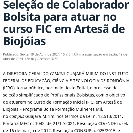
Seleção de Colaborador
Bolsita para atuar no
curso FIC em Artesã de
Biojóias
Publicado: Sexta, 19 de Abril de 2024, 15h46
|
Última atualização em Sexta, 19 de
Abril de 2024, 15h46
|
Acessos: 3250
A DIRETORA-GERAL DO
CAMPUS
GUAJARÁ-MIRIM DO INSTITUTO
FEDERAL DE EDUCAÇÃO, CIÊNCIA E TECNOLOGIA DE RONDÔNIA
(IFRO), torna público, por meio deste Edital, o processo de
seleção simplificado de Profissionais Bolsistas, com o objetivo
de atuarem no Curso de Formação Inicial (FIC) em Artesã de
Biojoias – Programa Bolsa Formação Mulheres Mil,
no
Campus
Guajará-Mirim, nos termos da Lei n. 12.513/2011,
Portaria MEC n. 1042, de 21/12/2021, Resolução CD/FNDE n. 04,
de 16 de março de 2012, Resolução CONSUP n. 025/2015, e