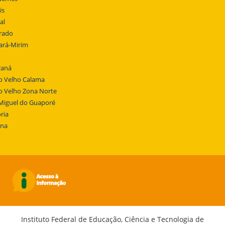
is
al
rado
ará-Mirim
raná
o Velho Calama
o Velho Zona Norte
Miguel do Guaporé
ria
ena
Instituto Federal de Educação, Ciência e Tecnologia de