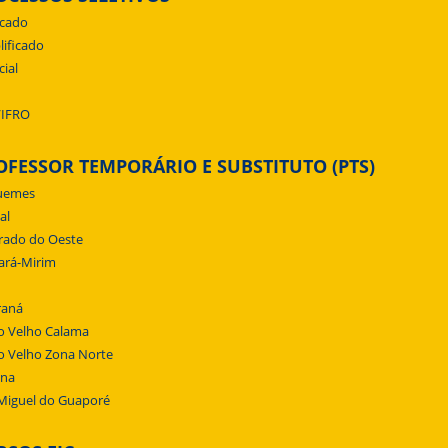
icado
lificado
cial
/IFRO
OFESSOR TEMPORÁRIO E SUBSTITUTO (PTS)
uemes
al
rado do Oeste
ará-Mirim
raná
o Velho Calama
o Velho Zona Norte
ena
Miguel do Guaporé