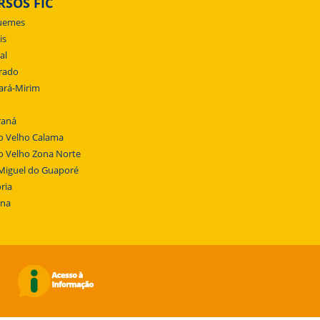
RSOS FIC
uemes
is
al
rado
ará-Mirim
raná
o Velho Calama
o Velho Zona Norte
Miguel do Guaporé
ria
ena