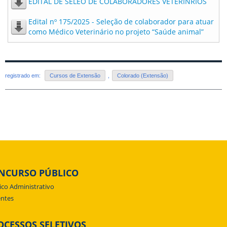
EDITAL DE SELEO DE COLABORADORES VETERINRIOS
Edital nº 175/2025 - Seleção de colaborador para atuar
como Médico Veterinário no projeto “Saúde animal”
registrado em:
Cursos de Extensão
,
Colorado (Extensão)
NCURSO PÚBLICO
ico Administrativo
ntes
OCESSOS SELETIVOS