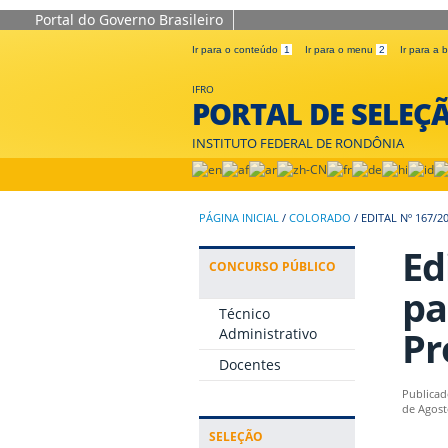
Portal do Governo Brasileiro
Ir para o conteúdo
1
Ir para o menu
2
Ir para a
IFRO
PORTAL DE SELEÇ
INSTITUTO FEDERAL DE RONDÔNIA
PÁGINA INICIAL
/
COLORADO
/
EDITAL Nº 167/
Ed
CONCURSO PÚBLICO
pa
Técnico
Pr
Administrativo
Docentes
Publicad
de Agost
SELEÇÃO