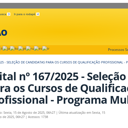
 busca
3
Ir para o rodapé
4
ÃO
Processos Se
2025 - SELEÇÃO DE CANDIDATAS PARA OS CURSOS DE QUALIFICAÇÃO PROFISSIONAL 
ital nº 167/2025 - Seleçã
ra os Cursos de Qualific
ofissional - Programa Mu
o: Sexta, 15 de Agosto de 2025, 06h27
|
Última atualização em Sexta, 15
o de 2025, 06h27
|
Acessos: 1738