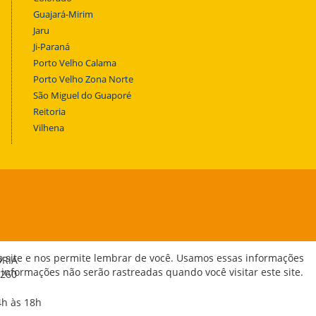
Guajará-Mirim
Jaru
Ji-Paraná
Porto Velho Calama
Porto Velho Zona Norte
São Miguel do Guaporé
Reitoria
Vilhena
o site e nos permite lembrar de você. Usamos essas informações
ORIA
 informações não serão rastreadas quando você visitar este site.
-260
4h às 18h