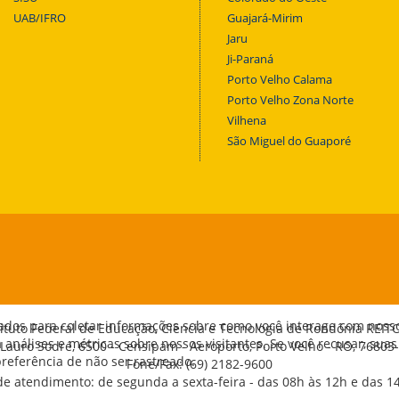
UAB/IFRO
Guajará-Mirim
Jaru
Ji-Paraná
Porto Velho Calama
Porto Velho Zona Norte
Vilhena
São Miguel do Guaporé
ados para coletar informações sobre como você interage com noss
tituto Federal de Educação, Ciência e Tecnologia de Rondônia REIT
análises e métricas sobre nossos visitantes. Se você recusar, suas
 Lauro Sodré, 6500 - Censipam - Aeroporto, Porto Velho - RO, 76803
eferência de não ser rastreado.
Fone/Fax: (69) 2182-9600
de atendimento: de segunda a sexta-feira - das 08h às 12h e das 1