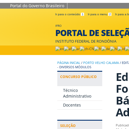
Portal do Governo Brasileiro
Ir para o conteúdo
1
Ir para o menu
2
Ir para a
IFRO
PORTAL DE SELEÇ
INSTITUTO FEDERAL DE RONDÔNIA
PÁGINA INICIAL
/
PORTO VELHO CALAMA
/
EDI
- DIVERSOS MÓDULOS
Ed
CONCURSO PÚBLICO
Fo
Técnico
Bá
Administrativo
Docentes
Ad
SELEÇÃO
Publicad