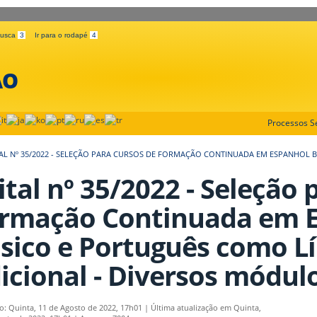
 busca
3
Ir para o rodapé
4
ÃO
Processos Se
TAL Nº 35/2022 - SELEÇÃO PARA CURSOS DE FORMAÇÃO CONTINUADA EM ESPANHOL 
ital nº 35/2022 - Seleção
rmação Continuada em 
sico e Português como L
icional - Diversos módul
o: Quinta, 11 de Agosto de 2022, 17h01
|
Última atualização em Quinta,