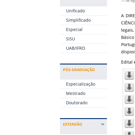
11 de Ag
Unificado
A DIR
Simplificado
CIÊNCI
Especial
legais
Básico
SISU
Portug
UAB/IFRO
dispost
Edital
PÓS-GRADUAÇÃO
Especialização
Mestrado
Doutorado
EXTENSÃO