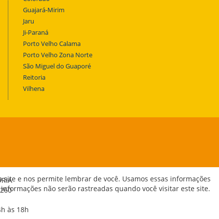
Guajará-Mirim
Jaru
Ji-Paraná
Porto Velho Calama
Porto Velho Zona Norte
São Miguel do Guaporé
Reitoria
Vilhena
o site e nos permite lembrar de você. Usamos essas informações
ORIA
 informações não serão rastreadas quando você visitar este site.
-260
4h às 18h