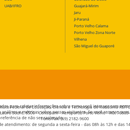
UAB/IFRO
Guajará-Mirim
Jaru
Ji-Paraná
Porto Velho Calama
Porto Velho Zona Norte
Vilhena
São Miguel do Guaporé
ados para coletar informações sobre como você interage com noss
tituto Federal de Educação, Ciência e Tecnologia de Rondônia REIT
análises e métricas sobre nossos visitantes. Se você recusar, suas
 Lauro Sodré, 6500 - Censipam - Aeroporto, Porto Velho - RO, 76803
eferência de não ser rastreado.
Fone/Fax: (69) 2182-9600
de atendimento: de segunda a sexta-feira - das 08h às 12h e das 1