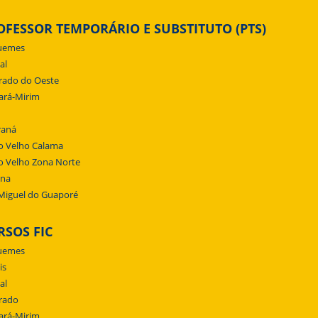
OFESSOR TEMPORÁRIO E SUBSTITUTO (PTS)
uemes
al
rado do Oeste
ará-Mirim
raná
o Velho Calama
o Velho Zona Norte
ena
Miguel do Guaporé
RSOS FIC
uemes
is
al
rado
ará-Mirim