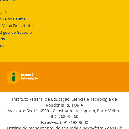
raná
o Velho Calama
o Velho Zona Norte
Miguel do Guaporé
ria
ena
Instituto Federal de Educação, Ciência e Tecnologia de
Rondônia REITORIA
Av. Lauro Sodré, 6500 - Censipam - Aeroporto, Porto Velho -
RO, 76803-260
Fone/Fax: (69) 2182-9600
Horário de atendimento: de segunda a sexta-feira - das 08h