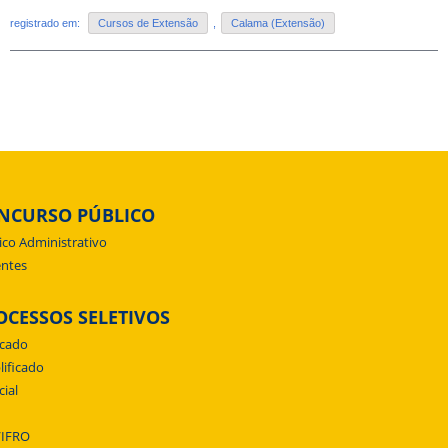
registrado em:
Cursos de Extensão
,
Calama (Extensão)
NCURSO PÚBLICO
ico Administrativo
ntes
OCESSOS SELETIVOS
icado
lificado
cial
/IFRO