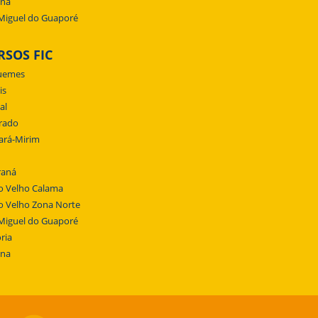
ena
Miguel do Guaporé
RSOS FIC
uemes
is
al
rado
ará-Mirim
raná
o Velho Calama
o Velho Zona Norte
Miguel do Guaporé
ria
ena