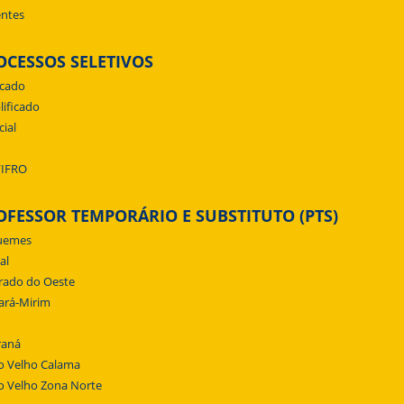
ntes
OCESSOS SELETIVOS
icado
lificado
cial
/IFRO
OFESSOR TEMPORÁRIO E SUBSTITUTO (PTS)
uemes
al
rado do Oeste
ará-Mirim
raná
o Velho Calama
o Velho Zona Norte