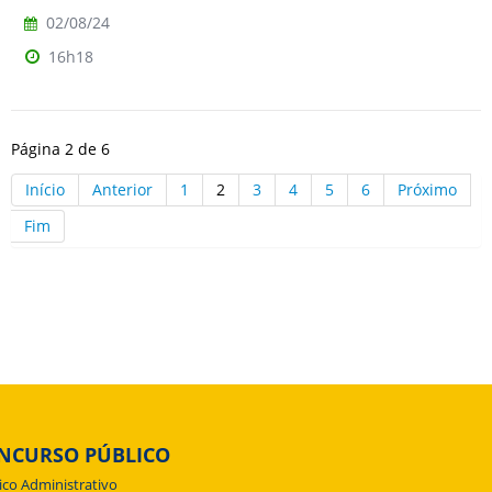
02/08/24
16h18
Página 2 de 6
Início
Anterior
1
2
3
4
5
6
Próximo
Fim
NCURSO PÚBLICO
ico Administrativo