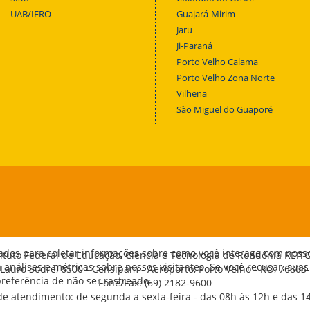
UAB/IFRO
Guajará-Mirim
Jaru
Ji-Paraná
Porto Velho Calama
Porto Velho Zona Norte
Vilhena
São Miguel do Guaporé
ados para coletar informações sobre como você interage com noss
tituto Federal de Educação, Ciência e Tecnologia de Rondônia REIT
análises e métricas sobre nossos visitantes. Se você recusar, suas
 Lauro Sodré, 6500 - Censipam - Aeroporto, Porto Velho - RO, 76803
eferência de não ser rastreado.
Fone/Fax: (69) 2182-9600
de atendimento: de segunda a sexta-feira - das 08h às 12h e das 1