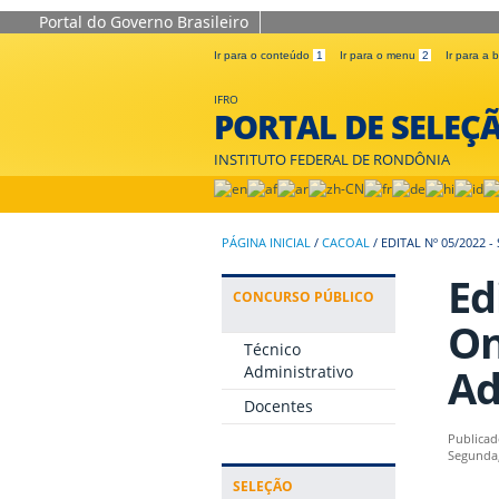
Portal do Governo Brasileiro
Ir para o conteúdo
1
Ir para o menu
2
Ir para a
IFRO
PORTAL DE SELEÇ
INSTITUTO FEDERAL DE RONDÔNIA
PÁGINA INICIAL
/
CACOAL
/
EDITAL Nº 05/2022
Ed
CONCURSO PÚBLICO
On
Técnico
Ad
Administrativo
Docentes
Publicad
Segunda,
SELEÇÃO