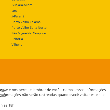
Guajará-Mirim
Jaru
Ji-Paraná
Porto Velho Calama
Porto Velho Zona Norte
São Miguel do Guaporé
Reitoria
Vilhena
o site e nos permite lembrar de você. Usamos essas informações
ORIA
 informações não serão rastreadas quando você visitar este site.
-260
4h às 18h