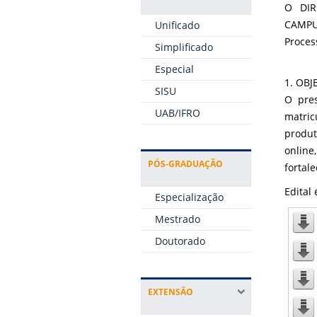
O DIR
CAMPUS
Unificado
Proces
Simplificado
Especial
1. OBJ
SISU
O pres
UAB/IFRO
matric
produt
online
PÓS-GRADUAÇÃO
fortal
Edital
Especialização
Mestrado
Doutorado
EXTENSÃO