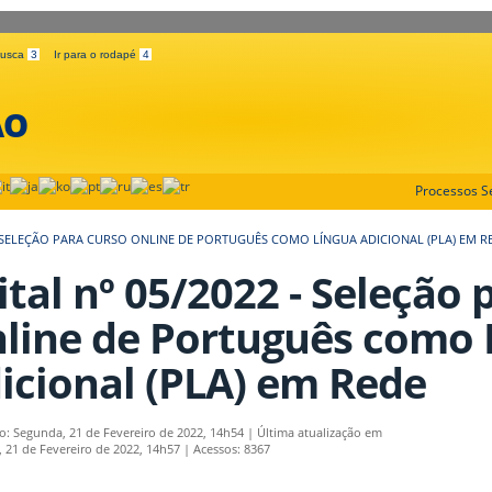
 busca
3
Ir para o rodapé
4
ÃO
Processos Se
 - SELEÇÃO PARA CURSO ONLINE DE PORTUGUÊS COMO LÍNGUA ADICIONAL (PLA) EM R
ital nº 05/2022 - Seleção
line de Português como 
icional (PLA) em Rede
o: Segunda, 21 de Fevereiro de 2022, 14h54
|
Última atualização em
 21 de Fevereiro de 2022, 14h57
|
Acessos: 8367