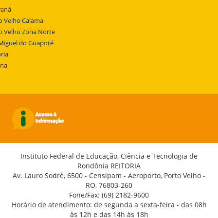
raná
o Velho Calama
o Velho Zona Norte
Miguel do Guaporé
ria
ena
Instituto Federal de Educação, Ciência e Tecnologia de
Rondônia REITORIA
Av. Lauro Sodré, 6500 - Censipam - Aeroporto, Porto Velho -
RO, 76803-260
Fone/Fax: (69) 2182-9600
Horário de atendimento: de segunda a sexta-feira - das 08h
às 12h e das 14h às 18h