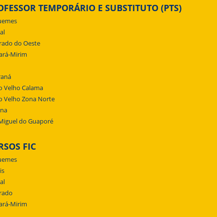
OFESSOR TEMPORÁRIO E SUBSTITUTO (PTS)
uemes
al
rado do Oeste
ará-Mirim
raná
o Velho Calama
o Velho Zona Norte
ena
Miguel do Guaporé
RSOS FIC
uemes
is
al
rado
ará-Mirim