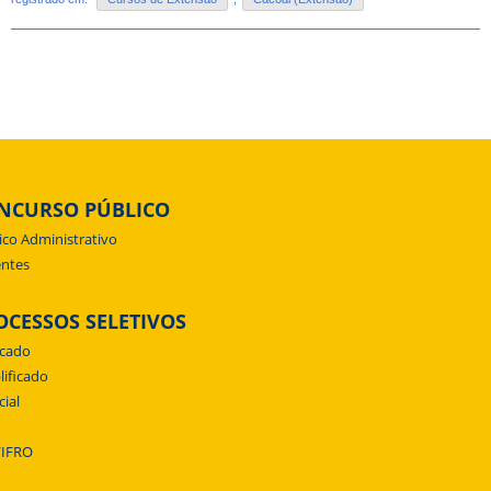
NCURSO PÚBLICO
ico Administrativo
ntes
OCESSOS SELETIVOS
icado
lificado
cial
/IFRO