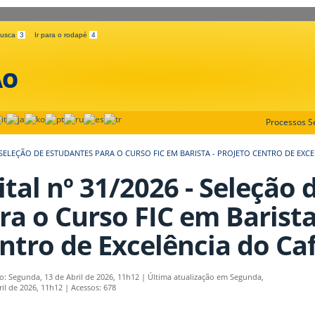
 busca
3
Ir para o rodapé
4
ÃO
Processos Se
 - SELEÇÃO DE ESTUDANTES PARA O CURSO FIC EM BARISTA - PROJETO CENTRO DE EXC
ital nº 31/2026 - Seleção
ra o Curso FIC em Barista
ntro de Excelência do Ca
o: Segunda, 13 de Abril de 2026, 11h12
|
Última atualização em Segunda,
ril de 2026, 11h12
|
Acessos: 678