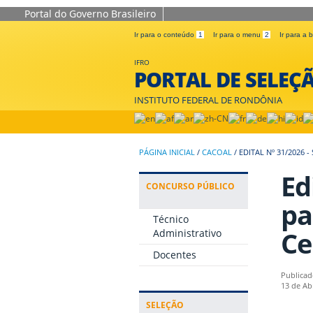
Portal do Governo Brasileiro
Ir para o conteúdo
1
Ir para o menu
2
Ir para a
IFRO
PORTAL DE SELEÇ
INSTITUTO FEDERAL DE RONDÔNIA
PÁGINA INICIAL
/
CACOAL
/
EDITAL Nº 31/2026
Ed
CONCURSO PÚBLICO
pa
Técnico
Ce
Administrativo
Docentes
Publicad
13 de Ab
SELEÇÃO