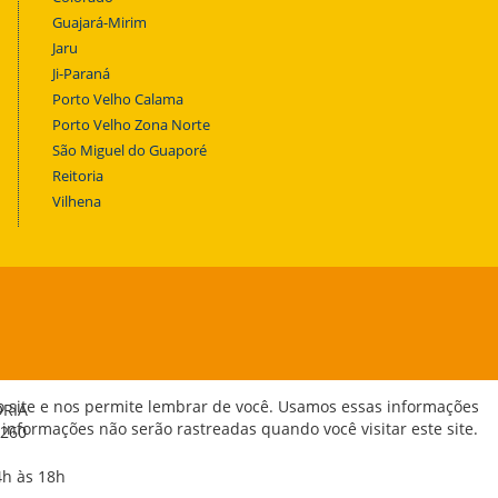
Guajará-Mirim
Jaru
Ji-Paraná
Porto Velho Calama
Porto Velho Zona Norte
São Miguel do Guaporé
Reitoria
Vilhena
o site e nos permite lembrar de você. Usamos essas informações
ORIA
 informações não serão rastreadas quando você visitar este site.
-260
4h às 18h