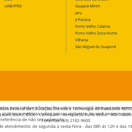
UAB/IFRO
Guajará-Mirim
Jaru
Ji-Paraná
Porto Velho Calama
Porto Velho Zona Norte
Vilhena
São Miguel do Guaporé
ados para coletar informações sobre como você interage com noss
tituto Federal de Educação, Ciência e Tecnologia de Rondônia REIT
análises e métricas sobre nossos visitantes. Se você recusar, suas
 Lauro Sodré, 6500 - Censipam - Aeroporto, Porto Velho - RO, 76803
eferência de não ser rastreado.
Fone/Fax: (69) 2182-9600
de atendimento: de segunda a sexta-feira - das 08h às 12h e das 1