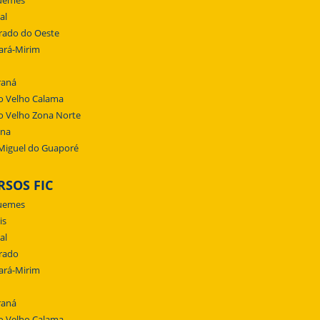
uemes
al
rado do Oeste
ará-Mirim
raná
o Velho Calama
o Velho Zona Norte
ena
Miguel do Guaporé
RSOS FIC
uemes
is
al
rado
ará-Mirim
raná
o Velho Calama