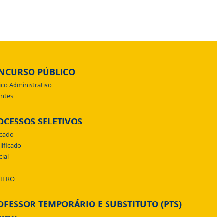
NCURSO PÚBLICO
ico Administrativo
ntes
OCESSOS SELETIVOS
icado
lificado
cial
/IFRO
OFESSOR TEMPORÁRIO E SUBSTITUTO (PTS)