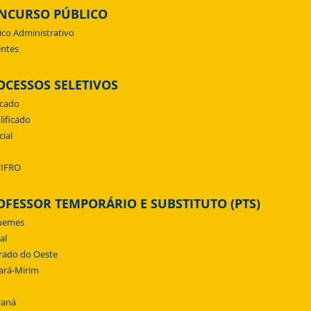
NCURSO PÚBLICO
ico Administrativo
ntes
OCESSOS SELETIVOS
icado
lificado
cial
/IFRO
OFESSOR TEMPORÁRIO E SUBSTITUTO (PTS)
uemes
al
rado do Oeste
ará-Mirim
raná