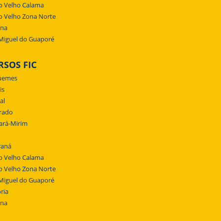
o Velho Calama
o Velho Zona Norte
ena
Miguel do Guaporé
RSOS FIC
uemes
is
al
rado
ará-Mirim
raná
o Velho Calama
o Velho Zona Norte
Miguel do Guaporé
ria
ena