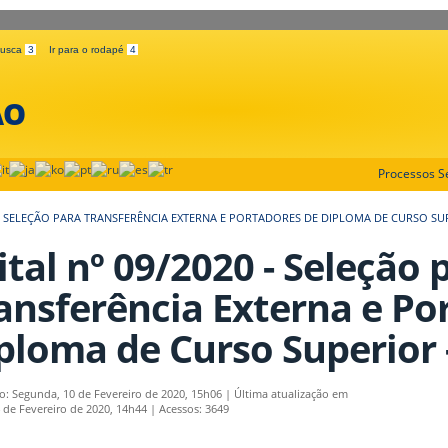
 busca
3
Ir para o rodapé
4
ÃO
Processos Se
0 - SELEÇÃO PARA TRANSFERÊNCIA EXTERNA E PORTADORES DE DIPLOMA DE CURSO SUP
ital nº 09/2020 - Seleção 
ansferência Externa e Po
ploma de Curso Superior -
o: Segunda, 10 de Fevereiro de 2020, 15h06
|
Última atualização em
4 de Fevereiro de 2020, 14h44
|
Acessos: 3649