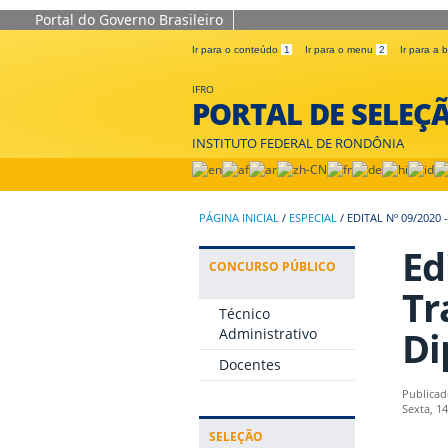
Portal do Governo Brasileiro
Ir para o conteúdo
1
Ir para o menu
2
Ir para a
IFRO
PORTAL DE SELEÇ
INSTITUTO FEDERAL DE RONDÔNIA
PÁGINA INICIAL
/
ESPECIAL
/
EDITAL Nº 09/202
Ed
CONCURSO PÚBLICO
Tr
Técnico
Di
Administrativo
Docentes
Publicad
Sexta, 1
SELEÇÃO