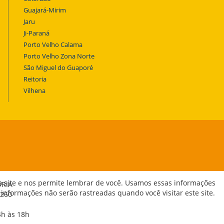
Guajará-Mirim
Jaru
Ji-Paraná
Porto Velho Calama
Porto Velho Zona Norte
São Miguel do Guaporé
Reitoria
Vilhena
o site e nos permite lembrar de você. Usamos essas informações
ORIA
 informações não serão rastreadas quando você visitar este site.
-260
4h às 18h