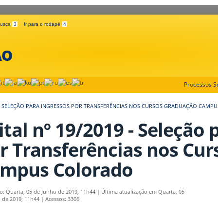
 busca
3
Ir para o rodapé
4
ÃO
Processos Se
19 - SELEÇÃO PARA INGRESSOS POR TRANSFERÊNCIAS NOS CURSOS GRADUAÇÃO CAM
ital nº 19/2019 - Seleção 
r Transferências nos Cu
mpus Colorado
o: Quarta, 05 de Junho de 2019, 11h44
|
Última atualização em Quarta, 05
 de 2019, 11h44
|
Acessos: 3306