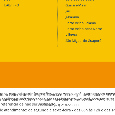
UAB/IFRO
Guajará-Mirim
Jaru
Ji-Paraná
Porto Velho Calama
Porto Velho Zona Norte
Vilhena
São Miguel do Guaporé
ados para coletar informações sobre como você interage com noss
tituto Federal de Educação, Ciência e Tecnologia de Rondônia REIT
análises e métricas sobre nossos visitantes. Se você recusar, suas
 Lauro Sodré, 6500 - Censipam - Aeroporto, Porto Velho - RO, 76803
eferência de não ser rastreado.
Fone/Fax: (69) 2182-9600
de atendimento: de segunda a sexta-feira - das 08h às 12h e das 1