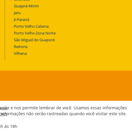
Guajará-Mirim
Jaru
Ji-Paraná
Porto Velho Calama
Porto Velho Zona Norte
São Miguel do Guaporé
Reitoria
Vilhena
o site e nos permite lembrar de você. Usamos essas informações
ORIA
 informações não serão rastreadas quando você visitar este site.
-260
4h às 18h