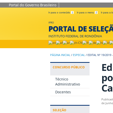
Portal do Governo Brasileiro
Ir para o conteúdo
1
Ir para o menu
2
Ir para a
IFRO
PORTAL DE SELEÇ
INSTITUTO FEDERAL DE RONDÔNIA
PÁGINA INICIAL
/
ESPECIAL
/
EDITAL Nº 19/20
Ed
CONCURSO PÚBLICO
po
Técnico
Ca
Administrativo
Docentes
Publicad
de Junho
SELEÇÃO