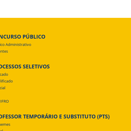
NCURSO PÚBLICO
ico Administrativo
ntes
OCESSOS SELETIVOS
icado
lificado
cial
/IFRO
OFESSOR TEMPORÁRIO E SUBSTITUTO (PTS)
uemes