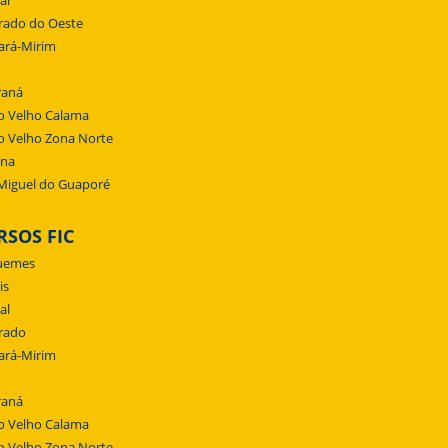
al
rado do Oeste
ará-Mirim
raná
o Velho Calama
o Velho Zona Norte
ena
Miguel do Guaporé
RSOS FIC
uemes
is
al
rado
ará-Mirim
raná
o Velho Calama
o Velho Zona Norte