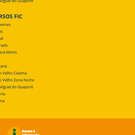
Miguel do Guaporé
RSOS FIC
uemes
is
al
rado
ará-Mirim
raná
o Velho Calama
o Velho Zona Norte
Miguel do Guaporé
ria
ena