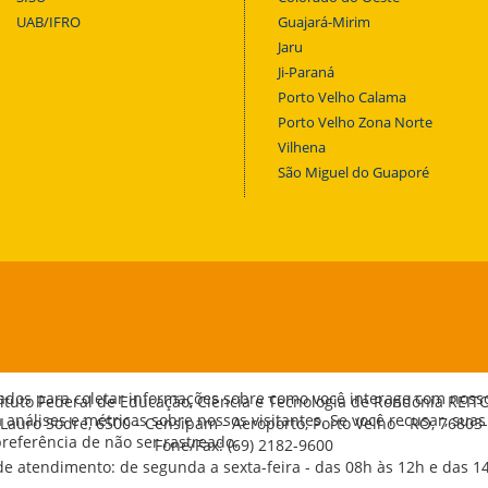
UAB/IFRO
Guajará-Mirim
Jaru
Ji-Paraná
Porto Velho Calama
Porto Velho Zona Norte
Vilhena
São Miguel do Guaporé
ados para coletar informações sobre como você interage com noss
tituto Federal de Educação, Ciência e Tecnologia de Rondônia REIT
análises e métricas sobre nossos visitantes. Se você recusar, suas
 Lauro Sodré, 6500 - Censipam - Aeroporto, Porto Velho - RO, 76803
eferência de não ser rastreado.
Fone/Fax: (69) 2182-9600
de atendimento: de segunda a sexta-feira - das 08h às 12h e das 1