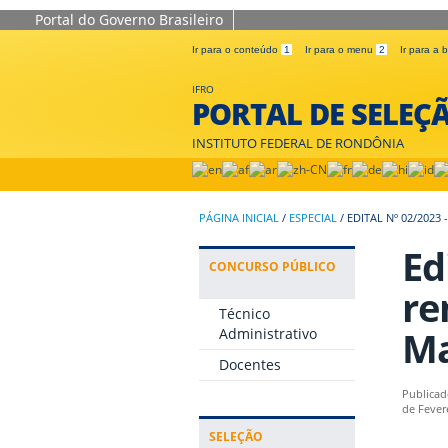
Portal do Governo Brasileiro
Ir para o conteúdo
1
Ir para o menu
2
Ir para a
IFRO
PORTAL DE SELEÇ
INSTITUTO FEDERAL DE RONDÔNIA
PÁGINA INICIAL
/
ESPECIAL
/
EDITAL Nº 02/202
Ed
CONCURSO PÚBLICO
re
Técnico
Ma
Administrativo
Docentes
Publicad
de Fever
SELEÇÃO