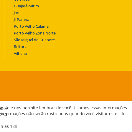
Guajará-Mirim
Jaru
Ji-Paraná
Porto Velho Calama
Porto Velho Zona Norte
São Miguel do Guaporé
Reitoria
Vilhena
o site e nos permite lembrar de você. Usamos essas informações
ORIA
 informações não serão rastreadas quando você visitar este site.
-260
4h às 18h