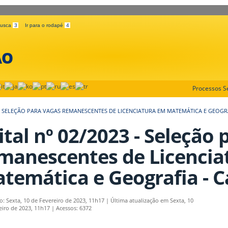
 busca
3
Ir para o rodapé
4
ÃO
Processos Se
3 - SELEÇÃO PARA VAGAS REMANESCENTES DE LICENCIATURA EM MATEMÁTICA E GEOGR
ital nº 02/2023 - Seleção 
manescentes de Licencia
temática e Geografia - C
o: Sexta, 10 de Fevereiro de 2023, 11h17
|
Última atualização em Sexta, 10
eiro de 2023, 11h17
|
Acessos: 6372